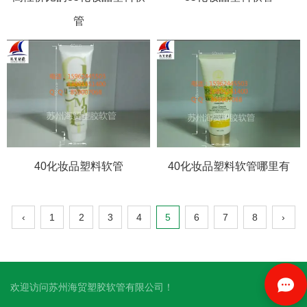
管
40化妆品塑料软管
40化妆品塑料软管哪里有
‹
1
2
3
4
5
6
7
8
›
欢迎访问苏州海贸塑胶软管有限公司！