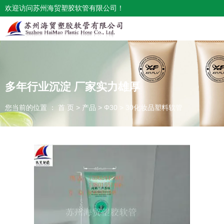
欢迎访问苏州海贸塑胶软管有限公司！
多年行业沉淀 厂家实力雄厚
您当前的位置 ： 首 页
>
产品
>
Φ30
>
30化妆品塑料软管