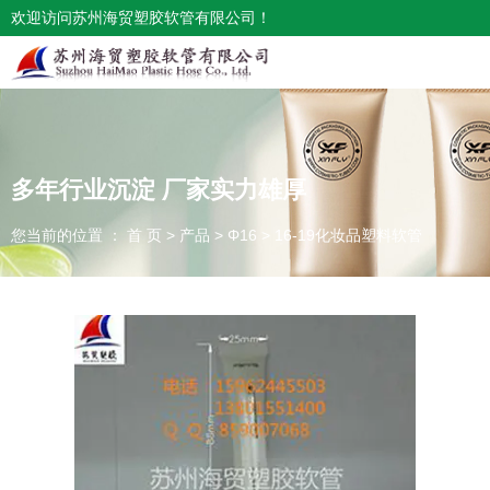
欢迎访问苏州海贸塑胶软管有限公司！
多年行业沉淀 厂家实力雄厚
您当前的位置 ： 首 页
>
产品
>
Φ16
>
16-19化妆品塑料软管