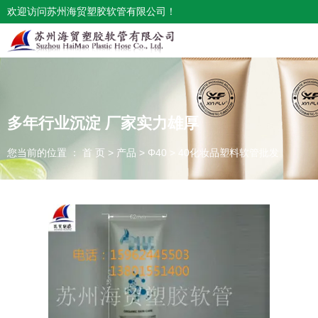
欢迎访问苏州海贸塑胶软管有限公司！
多年行业沉淀 厂家实力雄厚
您当前的位置 ： 首 页
>
产品
>
Φ40
>
40化妆品塑料软管批发